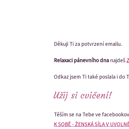
Děkuji Ti za potvrzení emailu.
Relaxaci pánevního dna
najdeš
Odkaz jsem Ti také poslala i do 
Užij si cvičení!
Těším se na Tebe ve facebooko
K SOBĚ - ŽENSKÁ SÍLA V UVOLNĚ