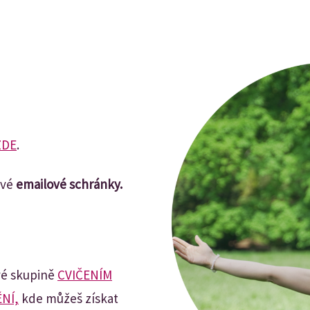
ZDE
.
Tvé
emailové schránky.
vé skupině
CVIČENÍM
NÍ,
kde můžeš získat