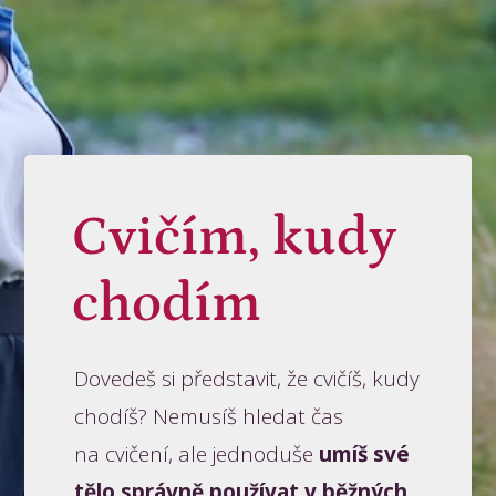
Cvičím, kudy
chodím
Dovedeš si představit, že cvičíš, kudy
chodíš? Nemusíš hledat čas
na cvičení, ale jednoduše
umíš své
tělo správně používat v běžných