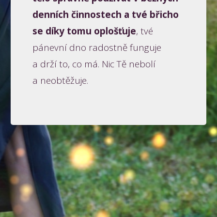
denních činnostech a tvé břicho
se díky tomu oplošťuje
, tvé
pánevní dno radostně funguje
a drží to, co má. Nic Tě nebolí
a neobtěžuje.