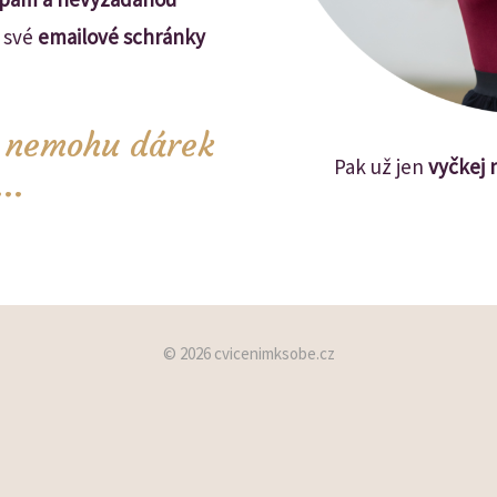
 své
emailové schránky
i nemohu dárek
Pak už jen
vyčkej 
..
© 2026 cvicenimksobe.cz