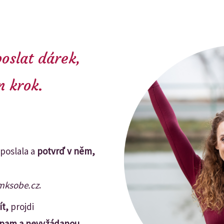
oslat dárek,
n krok.
.
 poslala a
potvrď v něm,
mksobe.cz
.
t,
projdi
spam a nevyžádanou