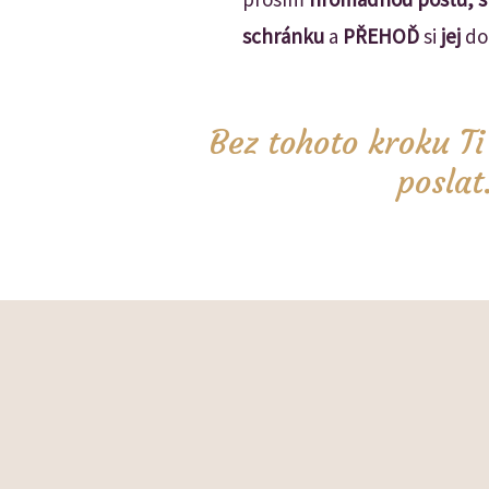
schránku
a
PŘEHOĎ
si
jej
do
Bez tohoto kroku T
poslat.