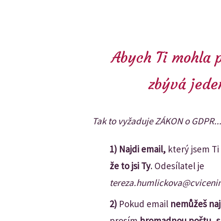
Abych Ti mohla p
zbývá jede
Tak to vyžaduje ZÁKON o GDPR..
1) Najdi email,
který jsem Ti
že to jsi Ty
. Odesílatel je
tereza.humlickova@cviceni
2)
Pokud email
nemůžeš nají
prosím
hromadnou poštu, 