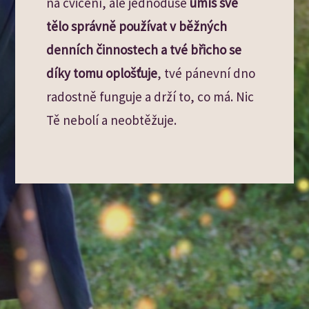
na cvičení, ale jednoduše
umíš své
tělo správně používat v běžných
denních činnostech a tvé břicho se
díky tomu oplošťuje
, tvé pánevní dno
radostně funguje a drží to, co má. Nic
Tě nebolí a neobtěžuje.