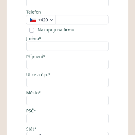
Telefon
+420
Nakupuji na firmu
Jméno*
Příjmení*
Ulice a č.p.*
Město*
PSČ*
Stát*