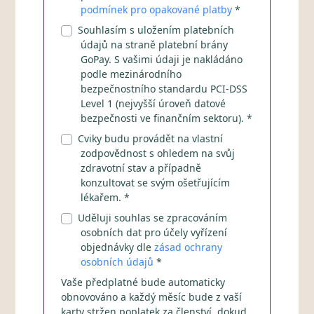
podmínek pro opakované platby
*
Souhlasím s uložením platebních
údajů na straně platební brány
GoPay. S vašimi údaji je nakládáno
podle mezinárodního
bezpečnostního standardu PCI-DSS
Level 1 (nejvyšší úroveň datové
bezpečnosti ve finančním sektoru). *
Cviky budu provádět na vlastní
zodpovědnost s ohledem na svůj
zdravotní stav a případně
konzultovat se svým ošetřujícím
lékařem. *
Uděluji souhlas se zpracováním
osobních dat pro účely vyřízení
objednávky dle
zásad ochrany
osobních údajů
*
Vaše předplatné bude automaticky
obnovováno a každý měsíc bude z vaší
karty stržen poplatek za členství, dokud