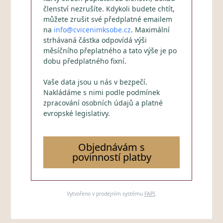
členství nezrušíte. Kdykoli budete chtít,
můžete zrušit své předplatné emailem
na
info@cvicenimksobe.cz
. Maximální
strhávaná částka odpovídá výši
měsíčního přeplatného a tato výše je po
dobu předplatného fixní.
Vaše data jsou u nás v bezpečí.
Nakládáme s nimi podle podmínek
zpracování osobních údajů a platné
evropské legislativy.
Objednávám s
povinností platby
Vytvořeno v prodejním systému
FAPI
.