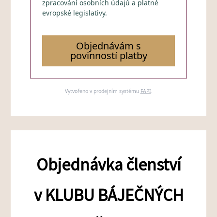
zpracování osobních údajů a platné
evropské legislativy.
Objednávám s
povinností platby
Vytvořeno v prodejním systému
FAPI
.
Objednávka členství
v KLUBU BÁJEČNÝCH