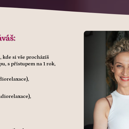
váš:
 kde si vše procházíš
u, s přístupem na 1 rok,
diorelaxace),
udiorelaxace),