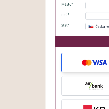
Město*
PSČ*
Stát*
Česká re