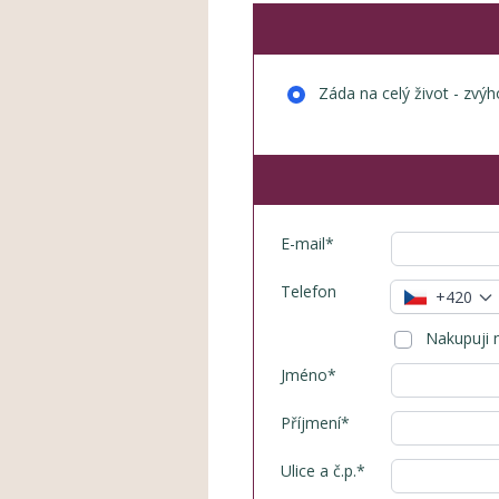
Záda na celý život - zvý
E-mail*
Telefon
+420
Nakupuji n
Jméno*
Příjmení*
Ulice a č.p.*