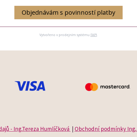
Objednávám s povinností platby
Vytvořeno v prodejním systému
FAPI
.
ajů - Ing.Tereza Humlíčková
|
Obchodní podmínky Ing. 