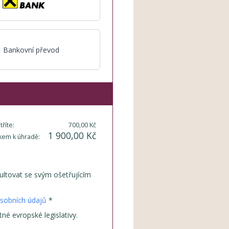
Bankovní převod
tříte:
700,00 Kč
1 900,00 Kč
kem k úhradě:
ultovat se svým ošetřujícím
sobních údajů
*
é evropské legislativy.