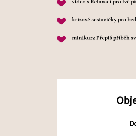
video s Relaxací pro tvé 
krizové sestavičky pro be
minikurz Přepiš příběh sv
Obj
D