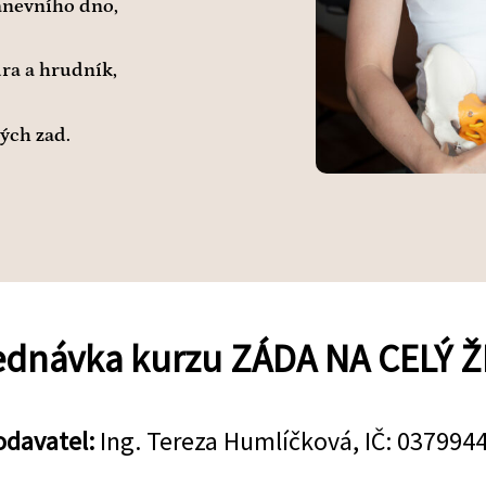
pánevního dno,
dra a hrudník,
ých zad.
ednávka kurzu ZÁDA NA CELÝ Ž
odavatel:
Ing. Tereza Humlíčková, IČ: 037994