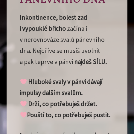
Inkontinence, bolest zad
i vypouklé břicho
začínají
v nerovnováze svalů pánevního
dna. Nejdříve se musíš uvolnit
a pak teprve v pánvi
najdeš SÍLU.
Hluboké svaly v pánvi dávají
impulsy dalším svalům.
Drží, co potřebuješ držet.
Pouští to, co potřebuješ pustit.