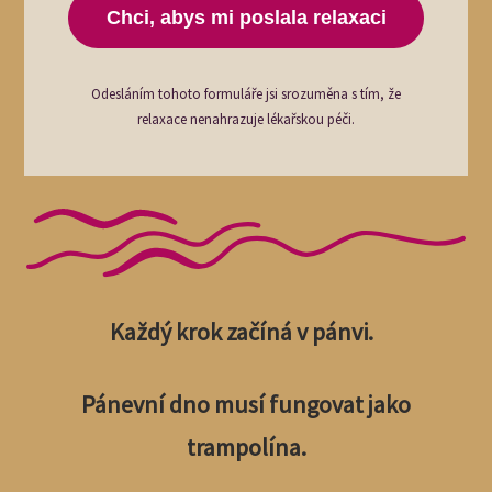
Chci, abys mi poslala relaxaci
Odesláním tohoto formuláře jsi srozuměna s tím, že
relaxace nenahrazuje lékařskou péči.
Každý krok začíná v pánvi.
Pánevní dno musí fungovat jako
trampolína.