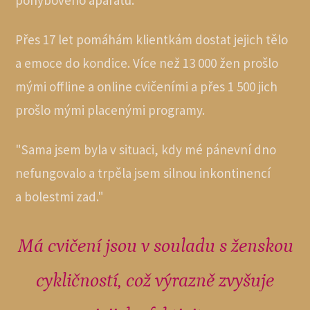
pohybového aparátu.
Přes 17 let pomáhám klientkám dostat jejich tělo
a emoce do kondice. Více než 13 000 žen prošlo
mými offline a online cvičeními a přes 1 500 jich
prošlo mými placenými programy.
"Sama jsem byla v situaci, kdy mé pánevní dno
nefungovalo a trpěla jsem silnou inkontinencí
a bolestmi zad."
Má cvičení jsou v souladu s ženskou
cykličností, což výrazně zvyšuje