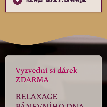
Máš
lepší náladu a více energie.
Vyzvedni si dárek
ZDARMA
RELAXACE
PÁNEVNÍHO DNA