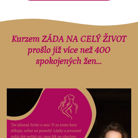
Kurzem ZÁDA NA CELÝ ŽIVOT
prošlo již více než 400
spokojených žen...