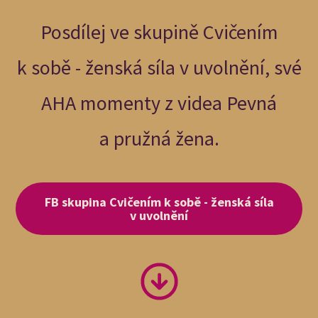
Posdílej ve skupině Cvičením
k sobě - ženská síla v uvolnění, své
AHA momenty z videa Pevná
a pružná žena.
FB skupina Cvičením k sobě - ženská síla
v uvolnění